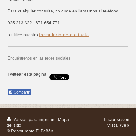
Para cualquier consulta, no dude en llamarnos al teléfono:
925 213 322 671 654 771
o utilice nuestro
formulario de contacto
.
Encuéntrenos en las redes sociales
Twittear esta página
Compartir
Versión para imprimir
|
Mapa
Iniciar sesión
del sitio
Vista Web
© Restaurante El Peñón